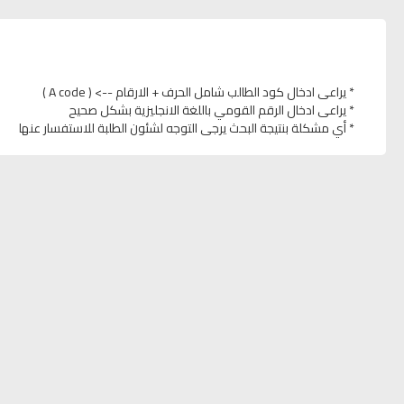
* يراعى ادخال كود الطالب شامل الحرف + الارقام --> ( A code )
* يراعى ادخال الرقم القومي باللغة الانجليزية بشكل صحيح
* أي مشكلة بنتيجة البحث يرجى التوجه لشئون الطلبة للاستفسار عنها